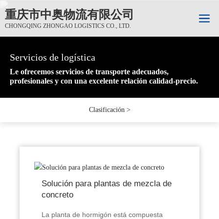
重庆市中奥物流有限公司
CHONGQING ZHONGAO LOGISTICS CO., LTD.
Servicios de logística
Servicios de logística
Servicios de logística
Le ofrecemos servicios de transporte adecuados,
Le ofrecemos servicios de transporte adecuados,
Le ofrecemos servicios de transporte adecuados,
profesionales y con una excelente relación calidad-precio.
profesionales y con una excelente relación calidad-precio.
profesionales y con una excelente relación calidad-precio.
Clasificación >
Solución para plantas de mezcla de
concreto
La planta de hormigón está compuesta