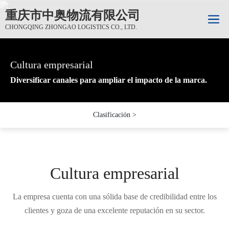
重庆市中奥物流有限公司
CHONGQING ZHONGAO LOGISTICS CO., LTD.
Cultura empresarial
Cultura empresarial
Cultura empresarial
Diversificar canales para ampliar el impacto de la marca.
Diversificar canales para ampliar el impacto de la marca.
Diversificar canales para ampliar el impacto de la marca.
Cultura empresarial
La empresa cuenta con una sólida base de credibilidad entre los
clientes y goza de una excelente reputación en su sector.