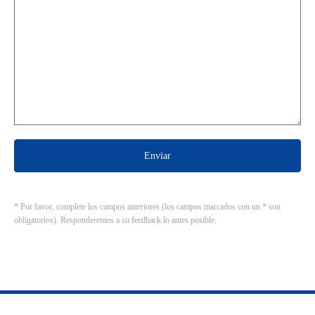
Enviar
* Por favor, complete los campos anteriores (los campos marcados con un * son
obligatorios). Responderemos a su feedback lo antes posible.