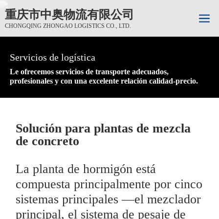
重庆市中奥物流有限公司
CHONGQING ZHONGAO LOGISTICS CO., LTD.
Servicios de logística
Servicios de logística
Servicios de logística
Le ofrecemos servicios de transporte adecuados,
Le ofrecemos servicios de transporte adecuados,
Le ofrecemos servicios de transporte adecuados,
profesionales y con una excelente relación calidad-precio.
profesionales y con una excelente relación calidad-precio.
profesionales y con una excelente relación calidad-precio.
Solución para plantas de mezcla
de concreto
La planta de hormigón está
compuesta principalmente por cinco
sistemas principales —el mezclador
principal, el sistema de pesaje de