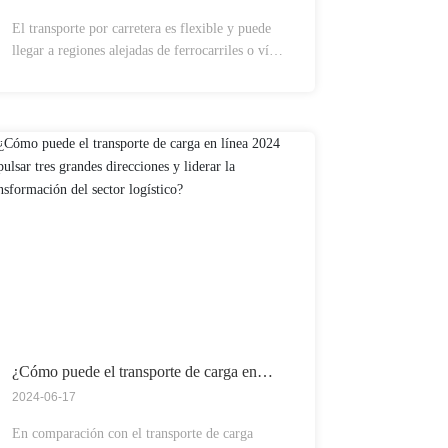
El transporte por carretera es flexible y puede
llegar a regiones alejadas de ferrocarriles o vías
fluviales. Esto hace que el transporte por
carretera sea la opción ideal para cargas de
corta distancia y pequeñas dimensiones.
Además, el transporte por carretera puede
ofrecer un servicio «puerta a puerta», lo que
brinda comodidad a los clientes.
¿Cómo puede el transporte de carga en
línea 2024 impulsar tres grandes
2024-06-17
direcciones y liderar la transformación del
sector logístico?
En comparación con el transporte de carga