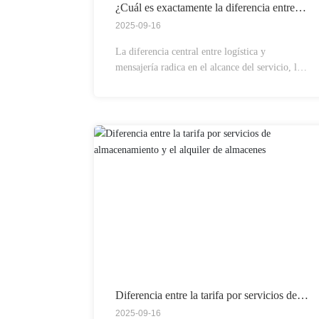
¿Cuál es exactamente la diferencia entre
logística y mensajería?
2025-09-16
La diferencia central entre logística y
mensajería radica en el alcance del servicio, los
destinatarios del mismo y el modelo de
operación: la logística es un sistema integral de
servicios que abarca toda la cadena, incluyendo
transporte, almacenamiento y distribución, y se
enfoca principalmente en el transporte de cargas
a gran escala para empresas.
Diferencia entre la tarifa por servicios de
almacenamiento y el alquiler de almacenes
2025-09-16