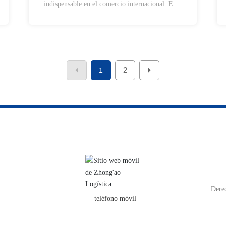
indispensable en el comercio internacional. El
desarrollo del comercio internacional también
se ha visto favorecido por el apoyo de la
capacidad aérea, y la mayoría de los países
están impulsando vigorosamente el transporte
aéreo. Entonces, ¿cuáles son las ventajas y
2
1
desventajas del transporte aéreo?
Dere
teléfono móvil