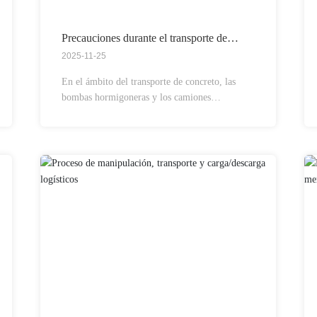
Precauciones durante el transporte de
camiones hormigoneros y camiones de
2025-11-25
vertido
En el ámbito del transporte de concreto, las
bombas hormigoneras y los camiones
hormigoneros son dos equipos clave de uso
común. Desempeñan un papel indispensable al
transportar el concreto desde el lugar de
producción hasta el sitio de construcción.