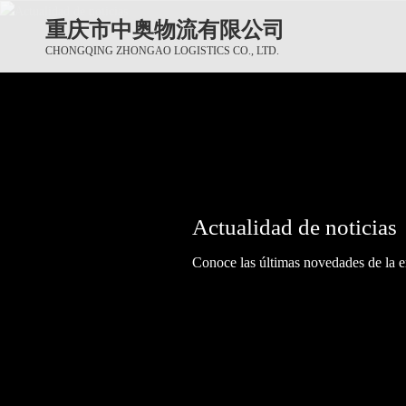
重庆市中奥物流有限公司
CHONGQING ZHONGAO LOGISTICS CO., LTD.
Actualidad de noticias
Actualidad de noticias
Actualidad de noticias
Conoce las últimas novedades de la e
Conoce las últimas novedades de la e
Conoce las últimas novedades de la e