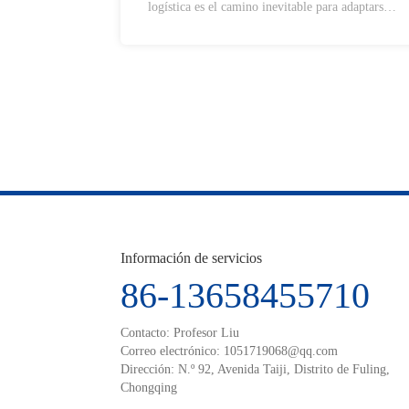
logística es el camino inevitable para adaptarse
a la demanda de servicios logísticos modernos
diversificados y especializados, propia del
sistema industrial contemporáneo. Con el apoyo
de tecnologías como big data, computación en
la nube e inteligencia artificial, el modelo de
negocio «Logística como Servicio» (LaaS),
centrado en servicios y soluciones, impulsará
una integración más profunda entre la industria
logística, la manufactura y el comercio, dando
lugar a modelos de rentabilidad para la
industria logística con características propias de
cada sector.
Información de servicios
86-13658455710
Contacto: Profesor Liu
Correo electrónico:
1051719068@qq.com
Dirección: N.º 92, Avenida Taiji, Distrito de Fuling,
Chongqing