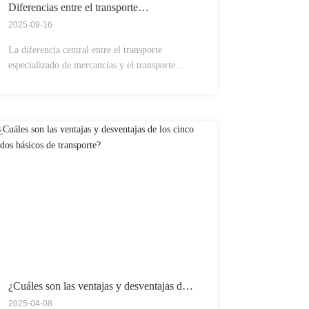
Diferencias entre el transporte
especializado de mercancías y el transporte
2025-09-16
común
La diferencia central entre el transporte
especializado de mercancías y el transporte
común radica en el modo de transporte, los
escenarios de aplicación y la estructura de
costos.
¿Cuáles son las ventajas y desventajas de
los cinco modos básicos de transporte?
2025-04-08