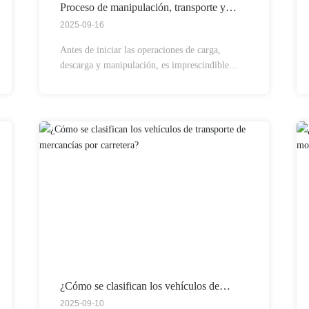
Proceso de manipulación, transporte y
carga/descarga logísticos
2025-09-16
Antes de iniciar las operaciones de carga,
descarga y manipulación, es imprescindible
realizar una preparación minuciosa. Esto
incluye la confirmación del número, tipo y
destino final de las mercancías, así como la
selección adecuada de herramientas de
manipulación y la asignación de personal según
las características de los productos.
¿Cómo se clasifican los vehículos de
transporte de mercancías por carretera?
2025-09-10