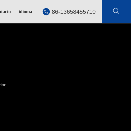
86-13658455710
tacto
idioma
tor.
tor.
tor.