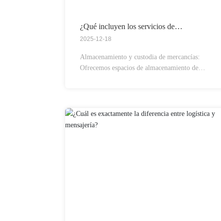
¿Qué incluyen los servicios de
almacenamiento?
2025-12-18
Almacenamiento y custodia de mercancías:
Ofrecemos espacios de almacenamiento de
diferentes especificaciones, compatibles con
diversos entornos de almacenamiento tales
como temperatura ambiente, refrigeración y
aduanas en zona franca, garantizando así que la
calidad de los productos no se vea afectada.