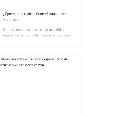
¿Qué características tiene el transporte en
tanques?
2025-10-09
El transporte en tanques, como modalidad
especial de transporte de mercancías, ocupa una
posición importante en el sistema logístico
moderno. Se utiliza principalmente para el
transporte de líquidos, gases y ciertos materiales
a granel, y cuenta con características y ventajas
notables.