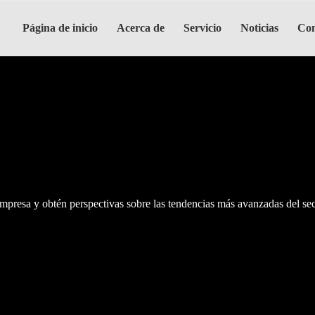
Página de inicio
Acerca de
Servicio
Noticias
Con
mpresa y obtén perspectivas sobre las tendencias más avanzadas del sec
mpresa y obtén perspectivas sobre las tendencias más avanzadas del sec
mpresa y obtén perspectivas sobre las tendencias más avanzadas del sec