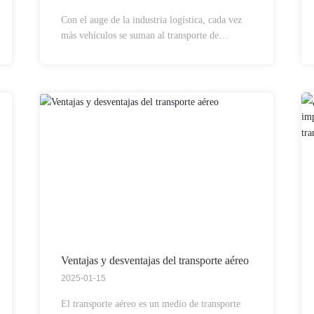
Con el auge de la industria logística, cada vez
más vehículos se suman al transporte de
mercancías por carretera. Los vehículos de
carga son muy diversos, y cada modelo presenta
características y ámbitos de uso distintos, lo que
les permite asumir diferentes tareas de
transporte según su propia naturaleza.
Ventajas y desventajas del transporte aéreo
2025-01-15
El transporte aéreo es un medio de transporte