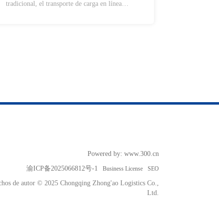
tradicional, el transporte de carga en línea
aporta innumerables beneficios a diversos
aspectos de la sociedad, tales como la mejora de
la eficiencia del sector logístico, la promoción
de la conformidad fiscal en este sector, la
creación de un nuevo ecosistema logístico, la
perfección y comodidad de toda la cadena
logística, así como una mejor protección y
apoyo para los distintos grupos involucrados en
los procesos logísticos.
Powered by:
www.300.cn
渝ICP备2025066812号-1
Business License
SEO
chos de autor © 2025 Chongqing Zhong'ao Logistics Co.,
Ltd.