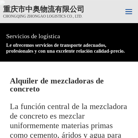
重庆市中奥物流有限公司
CHONGQING ZHONGAO LOGISTICS CO., LTD.
Servicios de logística
Servicios de logística
Servicios de logística
Le ofrecemos servicios de transporte adecuados,
Le ofrecemos servicios de transporte adecuados,
Le ofrecemos servicios de transporte adecuados,
profesionales y con una excelente relación calidad-precio.
profesionales y con una excelente relación calidad-precio.
profesionales y con una excelente relación calidad-precio.
Alquiler de mezcladoras de
concreto
La función central de la mezcladora
de concreto es mezclar
uniformemente materias primas
como cemento, áridos y agua para