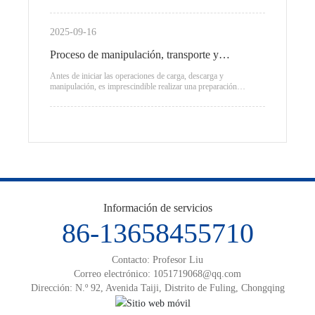
operación: la logística es un sistema integral de servicios que
abarca toda la cadena, incluyendo transporte, almacenamiento y
distribución, y se enfoca principalmente en el transporte de
2025-09-16
cargas a gran escala para empresas.
Proceso de manipulación, transporte y
carga/descarga logísticos
Antes de iniciar las operaciones de carga, descarga y
manipulación, es imprescindible realizar una preparación
minuciosa. Esto incluye la confirmación del número, tipo y
destino final de las mercancías, así como la selección adecuada
de herramientas de manipulación y la asignación de personal
según las características de los productos.
Información de servicios
86-13658455710
Contacto: Profesor Liu
Correo electrónico:
1051719068@qq.com
Dirección: N.º 92, Avenida Taiji, Distrito de Fuling, Chongqing