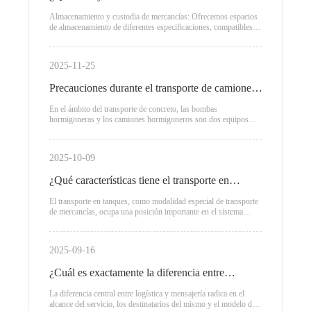
Almacenamiento y custodia de mercancías: Ofrecemos espacios
de almacenamiento de diferentes especificaciones, compatibles
con diversos entornos de almacenamiento tales como
temperatura ambiente, refrigeración y aduanas en zona franca,
garantizando así que la calidad de los productos no se vea
2025-11-25
afectada.
Precauciones durante el transporte de camiones
hormigoneros y camiones de vertido
En el ámbito del transporte de concreto, las bombas
hormigoneras y los camiones hormigoneros son dos equipos
clave de uso común. Desempeñan un papel indispensable al
transportar el concreto desde el lugar de producción hasta el sitio
de construcción.
2025-10-09
¿Qué características tiene el transporte en
tanques?
El transporte en tanques, como modalidad especial de transporte
de mercancías, ocupa una posición importante en el sistema
logístico moderno. Se utiliza principalmente para el transporte de
líquidos, gases y ciertos materiales a granel, y cuenta con
características y ventajas notables.
2025-09-16
¿Cuál es exactamente la diferencia entre
logística y mensajería?
La diferencia central entre logística y mensajería radica en el
alcance del servicio, los destinatarios del mismo y el modelo de