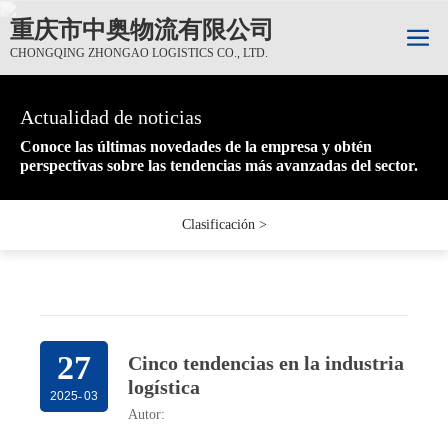
重庆市中奥物流有限公司
CHONGQING ZHONGAO LOGISTICS CO., LTD.
Actualidad de noticias
Actualidad de noticias
Actualidad de noticias
Conoce las últimas novedades de la empresa y obtén
Conoce las últimas novedades de la empresa y obtén
Conoce las últimas novedades de la empresa y obtén
perspectivas sobre las tendencias más avanzadas del sector.
perspectivas sobre las tendencias más avanzadas del sector.
perspectivas sobre las tendencias más avanzadas del sector.
Clasificación >
27
Cinco tendencias en la industria
logística
2025
-
03
Autor: