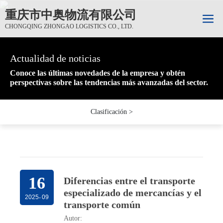
重庆市中奥物流有限公司
CHONGQING ZHONGAO LOGISTICS CO., LTD.
Actualidad de noticias
Actualidad de noticias
Actualidad de noticias
Conoce las últimas novedades de la empresa y obtén
Conoce las últimas novedades de la empresa y obtén
Conoce las últimas novedades de la empresa y obtén
perspectivas sobre las tendencias más avanzadas del sector.
perspectivas sobre las tendencias más avanzadas del sector.
perspectivas sobre las tendencias más avanzadas del sector.
Clasificación >
16
Diferencias entre el transporte
especializado de mercancías y el
2025
-
09
transporte común
Autor: