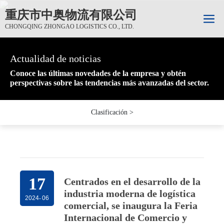
重庆市中奥物流有限公司
CHONGQING ZHONGAO LOGISTICS CO., LTD.
Actualidad de noticias
Actualidad de noticias
Actualidad de noticias
Conoce las últimas novedades de la empresa y obtén
Conoce las últimas novedades de la empresa y obtén
Conoce las últimas novedades de la empresa y obtén
perspectivas sobre las tendencias más avanzadas del sector.
perspectivas sobre las tendencias más avanzadas del sector.
perspectivas sobre las tendencias más avanzadas del sector.
Clasificación >
17
Centrados en el desarrollo de la
industria moderna de logística
2024
-
06
comercial, se inaugura la Feria
Internacional de Comercio y