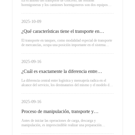
hormigoneros y camiones de vertido
En el ámbito del transporte de concreto, las bombas
hormigoneras y los camiones hormigoneros son dos equipos
clave de uso común. Desempeñan un papel indispensable al
transportar el concreto desde el lugar de producción hasta el sitio
de construcción.
2025-10-09
¿Qué características tiene el transporte en
tanques?
El transporte en tanques, como modalidad especial de transporte
de mercancías, ocupa una posición importante en el sistema
logístico moderno. Se utiliza principalmente para el transporte de
líquidos, gases y ciertos materiales a granel, y cuenta con
características y ventajas notables.
2025-09-16
¿Cuál es exactamente la diferencia entre
logística y mensajería?
La diferencia central entre logística y mensajería radica en el
alcance del servicio, los destinatarios del mismo y el modelo de
operación: la logística es un sistema integral de servicios que
abarca toda la cadena, incluyendo transporte, almacenamiento y
distribución, y se enfoca principalmente en el transporte de
2025-09-16
cargas a gran escala para empresas.
Proceso de manipulación, transporte y
carga/descarga logísticos
Antes de iniciar las operaciones de carga, descarga y
manipulación, es imprescindible realizar una preparación
minuciosa. Esto incluye la confirmación del número, tipo y
destino final de las mercancías, así como la selección adecuada