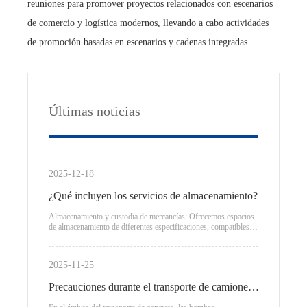
reuniones para promover proyectos relacionados con escenarios
de comercio y logística modernos, llevando a cabo actividades
de promoción basadas en escenarios y cadenas integradas.
Últimas noticias
2025-12-18
¿Qué incluyen los servicios de almacenamiento?
Almacenamiento y custodia de mercancías: Ofrecemos espacios
de almacenamiento de diferentes especificaciones, compatibles
con diversos entornos de almacenamiento tales como
temperatura ambiente, refrigeración y aduanas en zona franca,
garantizando así que la calidad de los productos no se vea
2025-11-25
afectada.
Precauciones durante el transporte de camiones