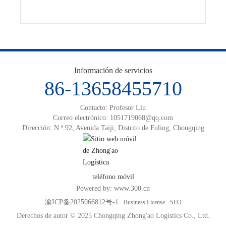
de herramientas de manipulación y la asignación de personal
según las características de los productos.
Información de servicios
86-13658455710
Contacto: Profesor Liu
Correo electrónico:
1051719068@qq.com
Dirección: N.º 92, Avenida Taiji, Distrito de Fuling, Chongqing
teléfono móvil
Powered by:
www.300.cn
渝ICP备2025066812号-1
Business License
SEO
Derechos de autor © 2025 Chongqing Zhong'ao Logistics Co., Ltd.