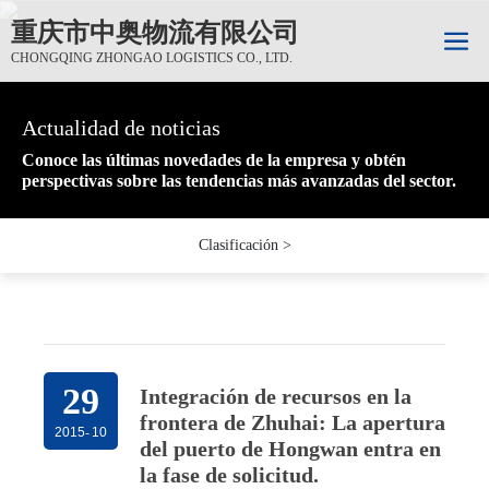
重庆市中奥物流有限公司
CHONGQING ZHONGAO LOGISTICS CO., LTD.
Actualidad de noticias
Actualidad de noticias
Actualidad de noticias
Conoce las últimas novedades de la empresa y obtén
Conoce las últimas novedades de la empresa y obtén
Conoce las últimas novedades de la empresa y obtén
perspectivas sobre las tendencias más avanzadas del sector.
perspectivas sobre las tendencias más avanzadas del sector.
perspectivas sobre las tendencias más avanzadas del sector.
Clasificación >
29
Integración de recursos en la
frontera de Zhuhai: La apertura
2015
-
10
del puerto de Hongwan entra en
la fase de solicitud.